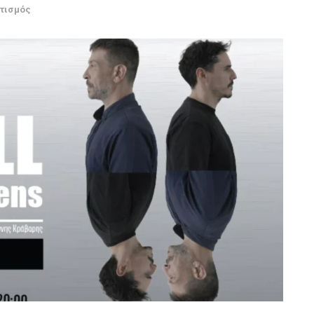
τισμός