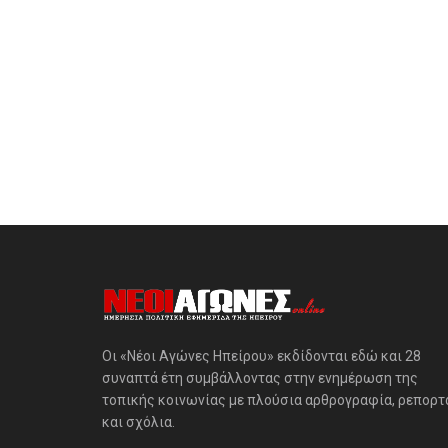
Οι «Νέοι Αγώνες Ηπείρου» εκδίδονται εδώ και 28
συναπτά έτη συμβάλλοντας στην ενημέρωση της
τοπικής κοινωνίας με πλούσια αρθρογραφία, ρεπορτ
και σχόλια.