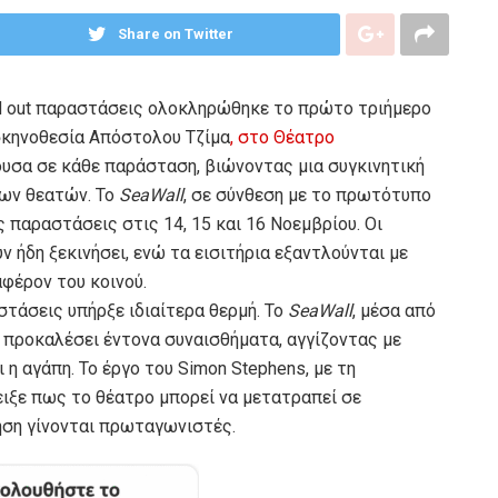
Share on Twitter
ld out παραστάσεις ολοκληρώθηκε το πρώτο τριήμερο
 σκηνοθεσία Απόστολου Τζίμα
, στο Θέατρο
ουσα σε κάθε παράσταση, βιώνοντας μια συγκινητική
των θεατών. Το
SeaWall
, σε σύνθεση με το πρωτότυπο
ς παραστάσεις στις 14, 15 και 16 Νοεμβρίου. Οι
ν ήδη ξεκινήσει, ενώ τα εισιτήρια εξαντλούνται με
φέρον του κοινού.
τάσεις υπήρξε ιδιαίτερα θερμή. Το
SeaWall
, μέσα από
α προκαλέσει έντονα συναισθήματα, αγγίζοντας με
 η αγάπη. Το έργο του Simon Stephens, με τη
ειξε πως το θέατρο μπορεί να μετατραπεί σε
νηση γίνονται πρωταγωνιστές.