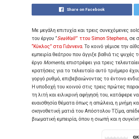
Share on Facebook
Με μεγάλη επιτυχία και τρεις συνεχόμενες so
του έργου ”
SeaWall
“
ττου Simon Stephens
, σε
“Κύκλος” στα Γιάννενα.
Το κοινό γέμισε την αίθ
εμπειρία θεάτρου που άγγιξε βαθιά τις ψυχές 
έργο
Moments
, επιστρέφει για τρεις τελευταίε
κρατήσεις για το τελευταίο αυτό τριήμερο έχου
γοργό ρυθμό, επιβεβαιώνοντας το έντονο ενδια
Η υποδοχή του κοινού στις τρεις πρώτες παρασ
τη λιτή και ειλικρινή αφήγησή του, κατάφερε ν
ευαισθησία θέματα όπως η απώλεια, η μνήμη και
σκηνοθετική ματιά του Απόστολου Τζίμα, απέδ
βιωματική εμπειρία, όπου η σιωπή και η συγκί