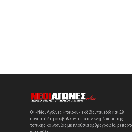
Οι «Νέοι Αγώνες Ηπείρου» εκδίδονται εδώ και 28
συναπτά έτη συμβάλλοντας στην ενημέρωση της
τοπικής κοινωνίας με πλούσια αρθρογραφία, ρεπορτ
και σχόλια.