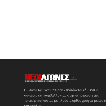
Οι «Νέοι Αγώνες Ηπείρου» εκδίδονται εδώ και 28
συναπτά έτη συμβάλλοντας στην ενημέρωση της
τοπικής κοινωνίας με πλούσια αρθρογραφία, ρεπορτ
και σχόλια.