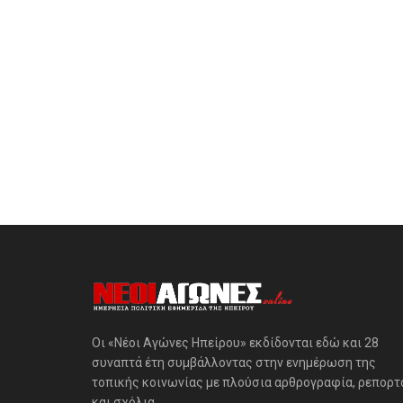
Οι «Νέοι Αγώνες Ηπείρου» εκδίδονται εδώ και 28
συναπτά έτη συμβάλλοντας στην ενημέρωση της
τοπικής κοινωνίας με πλούσια αρθρογραφία, ρεπορτ
και σχόλια.