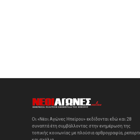
Οι «Νέοι Αγώνες Ηπείρου» εκδίδονται εδώ και 28
συναπτά έτη συμβάλλοντας στην ενημέρωση της
τοπικής κοινωνίας με πλούσια αρθρογραφία, ρεπορτ
και σχόλια.