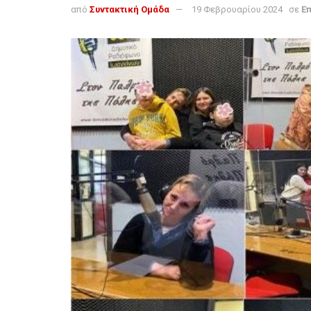
από
Συντακτική Ομάδα
19 Φεβρουαρίου 2024
σε
Ε