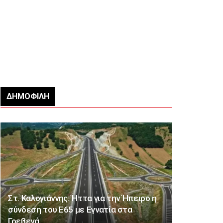
ΔΗΜΟΦΙΛΉ
Στ. Καλογιάννης: Ήττα για την Ήπειρο η
σύνδεση του Ε65 με Εγνατία στα
Γρεβενά