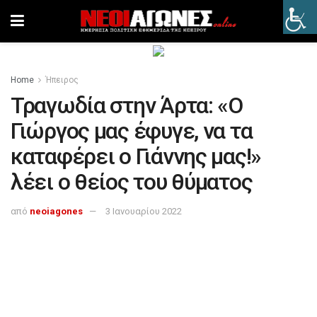
Home
Ήπειρος
Τραγωδία στην Άρτα: «Ο
Γιώργος μας έφυγε, να τα
καταφέρει ο Γιάννης μας!»
λέει ο θείος του θύματος
από
neoiagones
3 Ιανουαρίου 2022