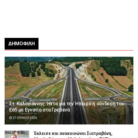
ΔΗΜΟΦΙΛΉ
Στ. Καλογιάννης: Ήττα για την Ήπειρο η σύνδεση του
Ε65 με Εγνατία στα Γρεβενά
27 ΙΟΥΛΊΟΥ 2026
Έκλεισε και ανακοινώνει Σιατραβάνη,