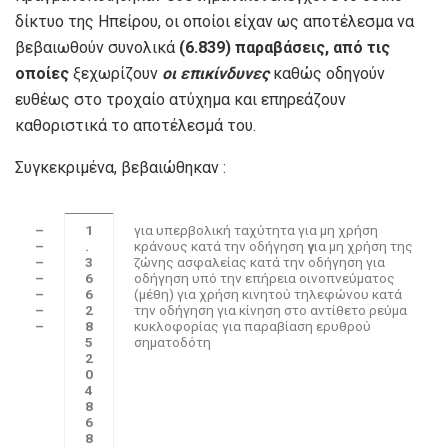
δίκτυο της Ηπείρου, οι οποίοι είχαν ως αποτέλεσμα να
βεβαιωθούν συνολικά
(6.839) παραβάσεις, από τις
οποίες
ξεχωρίζουν
οι επικίνδυνες
καθώς οδηγούν
ευθέως στο τροχαίο ατύχημα και επηρεάζουν
καθοριστικά το αποτέλεσμά του.
Συγκεκριμένα, βεβαιώθηκαν :
–
1
για υπερβολική ταχύτητα για μη χρήση
–
.
κράνους κατά την οδήγηση
γ
ια μη χρήση της
–
3
ζώνης ασφαλείας κατά την οδήγηση για
–
6
οδήγηση υπό την επήρεια οινοπνεύματος
–
6
(μέθη) για χρήση κινητού τηλεφώνου κατά
–
2
την οδήγηση για κίνηση στο αντίθετο ρεύμα
–
8
κυκλοφορίας για παραβίαση ερυθρού
5
σηματοδότη
2
0
4
8
6
8