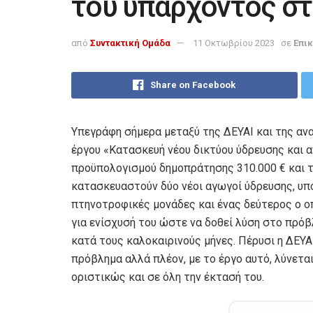
του υπάρχοντος σ
από
Συντακτική Ομάδα
11 Οκτωβρίου 2023
σε
Επι
Share on Facebook
Υπεγράφη σήμερα μεταξύ της ΔΕΥΑΙ και της ανα
έργου «Κατασκευή νέου δικτύου ύδρευσης και 
προϋπολογισμού δημοπράτησης 310.000 € και τε
κατασκευαστούν δύο νέοι αγωγοί ύδρευσης, υπ
πτηνοτροφικές μονάδες και ένας δεύτερος ο οπ
για ενίσχυσή του ώστε να δοθεί λύση στο πρ
κατά τους καλοκαιρινούς μήνες. Πέρυσι η ΔΕΥΑ
πρόβλημα αλλά πλέον, με το έργο αυτό, λύνετ
οριστικώς και σε όλη την έκτασή του.