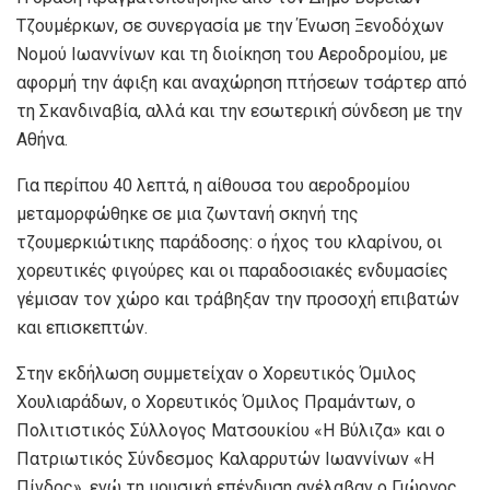
Τζουμέρκων, σε συνεργασία με την Ένωση Ξενοδόχων
Νομού Ιωαννίνων και τη διοίκηση του Αεροδρομίου, με
αφορμή την άφιξη και αναχώρηση πτήσεων τσάρτερ από
τη Σκανδιναβία, αλλά και την εσωτερική σύνδεση με την
Αθήνα.
Για περίπου 40 λεπτά, η αίθουσα του αεροδρομίου
μεταμορφώθηκε σε μια ζωντανή σκηνή της
τζουμερκιώτικης παράδοσης: ο ήχος του κλαρίνου, οι
χορευτικές φιγούρες και οι παραδοσιακές ενδυμασίες
γέμισαν τον χώρο και τράβηξαν την προσοχή επιβατών
και επισκεπτών.
Στην εκδήλωση συμμετείχαν ο Χορευτικός Όμιλος
Χουλιαράδων, ο Χορευτικός Όμιλος Πραμάντων, ο
Πολιτιστικός Σύλλογος Ματσουκίου «Η Βύλιζα» και ο
Πατριωτικός Σύνδεσμος Καλαρρυτών Ιωαννίνων «Η
Πίνδος», ενώ τη μουσική επένδυση ανέλαβαν ο Γιώργος