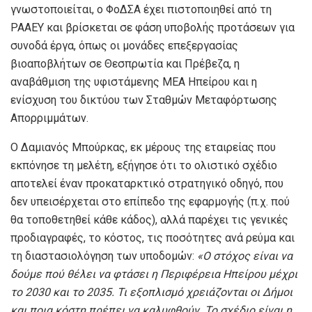
γνωστοποιείται, ο ΦοΔΣΑ έχει πιστοποιηθεί από τη
ΡΑΑΕΥ και βρίσκεται σε φάση υποβολής προτάσεων για
συνοδά έργα, όπως οι μονάδες επεξεργασίας
βιοαποβλήτων σε Θεσπρωτία και Πρέβεζα, η
αναβάθμιση της υφιστάμενης ΜΕΑ Ηπείρου και η
ενίσχυση του δικτύου των Σταθμών Μεταφόρτωσης
Απορριμμάτων.
Ο Δαμιανός Μπούρκας, εκ μέρους της εταιρείας που
εκπόνησε τη μελέτη, εξήγησε ότι το ολιστικό σχέδιο
αποτελεί έναν προκαταρκτικό στρατηγικό οδηγό, που
δεν υπεισέρχεται στο επίπεδο της εφαρμογής (π.χ. πού
θα τοποθετηθεί κάθε κάδος), αλλά παρέχει τις γενικές
προδιαγραφές, το κόστος, τις ποσότητες ανά ρεύμα και
τη διαστασιολόγηση των υποδομών:
«Ο στόχος είναι να
δούμε πού θέλει να φτάσει η Περιφέρεια Ηπείρου μέχρι
το 2030 και το 2035. Τι εξοπλισμό χρειάζονται οι Δήμοι
και ποια κόστη πρέπει να καλυφθούν. Το σχέδιο είναι η