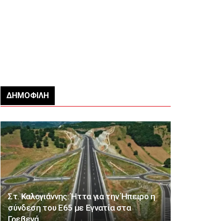
ΔΗΜΟΦΙΛΉ
Στ. Καλογιάννης: Ήττα για την Ήπειρο η
σύνδεση του Ε65 με Εγνατία στα
Γρεβενά