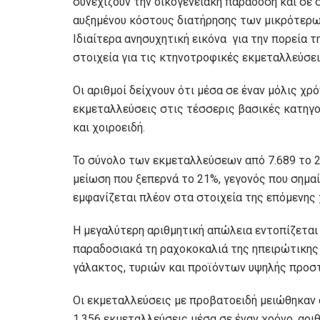
συνεχίζουν την οικογενειακή παράδοση και σε
αυξημένου κόστους διατήρησης των μικρότερω
Ιδιαίτερα ανησυχητική εικόνα για την πορεία
στοιχεία για τις κτηνοτροφικές εκμεταλλεύσεις
Οι αριθμοί δείχνουν ότι μέσα σε έναν μόλις χ
εκμεταλλεύσεις στις τέσσερις βασικές κατηγορ
και χοιροειδή.
Το σύνολο των εκμεταλλεύσεων από 7.689 το 20
μείωση που ξεπερνά το 21%, γεγονός που σημαί
εμφανίζεται πλέον στα στοιχεία της επόμενης 
Η μεγαλύτερη αριθμητική απώλεια εντοπίζεται
παραδοσιακά τη ραχοκοκαλιά της ηπειρώτικης
γάλακτος, τυριών και προϊόντων υψηλής προστ
Οι εκμεταλλεύσεις με προβατοειδή μειώθηκαν α
1.356 εκμεταλλεύσεις μέσα σε έναν χρόνο, αρι