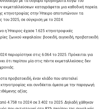
 συνδυασμό με τα σοβαρά προβλήματα λόγω του
ν εκμεταλλεύσεων καταγράφεται μια καθοδική πορεία.
 της κτηνοτροφίας στην Ήπειρο αποτυπώνουν τα
 του 2025, σε σύγκριση με το 2024.
ρόνο η Ήπειρος έχασε 1.625 κτηνοτροφικές
ίες ζωικού κεφαλαίου: βοοειδή, αιγοειδή, προβατοειδή
24 περιορίστηκε στις 6.064 το 2025. Πρόκειται για
νει ότι περίπου μία στις πέντε εκμεταλλεύσεις δεν
χρονιάς.
 στα προβατοειδή, έναν κλάδο που αποτελεί
 κτηνοτροφίας και συνδέεται άμεσα με την παραγωγή
ιθέμενης αξίας.
πό 4.758 το 2024 σε 3.402 το 2025. Δηλαδή χάθηκαν
θμός που αντιστοιχεί στο 83% περίπου της συνολικής