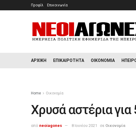
Προφίλ
Επικοινωνία
ΑΡΧΙΚΉ
ΕΠΙΚΑΙΡΌΤΗΤΑ
ΟΙΚΟΝΟΜΊΑ
ΉΠΕΙΡ
Home
Οικονομία
Χρυσά αστέρια για
από
neoiagones
8 Ιουνίου 2021
σε
Οικονομία