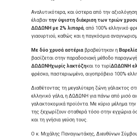
Αναλυτικότερα, και ύστερα από την αξιολόγησ
έλαβαν
την ύψιστη διάκριση των τριών χρυ
ΔΩΔΩΝΗ με 2% λιπαρά
, από 100% ελληνικό φρ
γιαουρτιού, καθώς και η παγκόσμια αναγνωρισ
Με δύο χρυσά αστέρια
βραβεύτηκαν η
Βαρελί
βασίζεται στην παραδοσιακή μέθοδο παραγωγής
ΔΩΔΩΝΗχωρίς λακτόζη
και το τυρί
ΔΩΔΩΝΗ ε
φρέσκο, παστεριωμένο, αιγοπρόβειο 100% ελλη
Διαθέτοντας τη μεγαλύτερη ζώνη γάλακτος στ
ελληνικό γάλα, η ΔΩΔΩΝΗ για πάνω από μισό α
γαλακτοκομικά προϊόντα. Με κύριο μέλημα την 
της ξεχωρίζουν σταθερά τόσο στην εγχώρια όσο
και τη γνήσια γεύση τους.
Ο κ. Μιχάλης Παναγιωτάκης, Διευθύνων Σύμβο