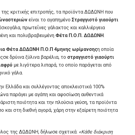
η της κριτικής επιτροπής, τα προϊόντα ΔΩΔΩΝΗ που
σώναστεριών
είναι το αγαπημένο
Στραγγιστό γιαούρτι
έσκογάλα, πρωτεΐνες γάλακτος και καλλιέργεια
μένη και πολυβραβευμένη
Φέτα Π.Ο.Π. ΔΩΔΩΝΗ
.
σια Φέτα ΔΩΔΩΝΗ Π.Ο.Π 4μηνης ωρίμανσης
η οποία
σε δρύινα ξύλινα βαρέλια, το
στραγγιστό γιαούρτι
λαφρύ
με λιγότερα λιπαρά, το οποίο παράγεται από
νικό γάλα.
ην Ελλάδα και συλλέγοντας αποκλειστικά 100%
ιώνα παράγει με αγάπη και αφοσίωση αυθεντικά
άριστη ποιότητα και την πλούσια γεύση, τα προϊόντα
 και στη διεθνή αγορά, χάρη στην εξαίρετη ποιότητα
υλος της ΔΩΔΩΝΗ, δήλωσε σχετικά:
«Κάθε διάκριση