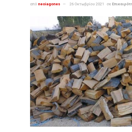
από
neoiagones
26 Οκτωβρίου 2021
σε
Επικαιρότ