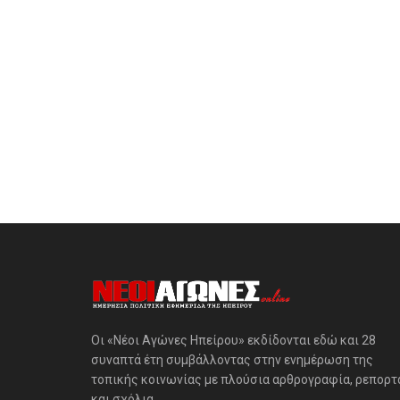
Οι «Νέοι Αγώνες Ηπείρου» εκδίδονται εδώ και 28
συναπτά έτη συμβάλλοντας στην ενημέρωση της
τοπικής κοινωνίας με πλούσια αρθρογραφία, ρεπορτ
και σχόλια.