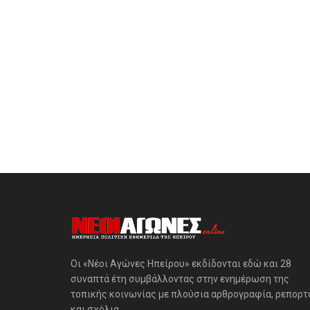
Οι «Νέοι Αγώνες Ηπείρου» εκδίδονται εδώ και 28
συναπτά έτη συμβάλλοντας στην ενημέρωση της
τοπικής κοινωνίας με πλούσια αρθρογραφία, ρεπορτ
και σχόλια.