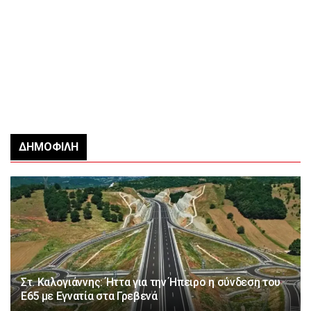
ΔΗΜΟΦΙΛΉ
Στ. Καλογιάννης: Ήττα για την Ήπειρο η σύνδεση του
Ε65 με Εγνατία στα Γρεβενά