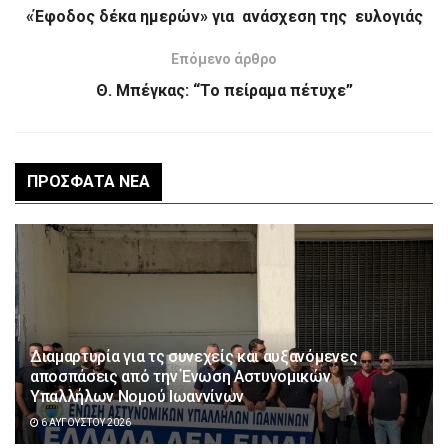
«Έφοδος δέκα ημερών» για ανάσχεση της ευλογιάς
Επόμενο άρθρο
Θ. Μπέγκας: “Το πείραμα πέτυχε”
ΠΡΌΣΦΑΤΑ ΝΈΑ
Διαμαρτυρία για τς συνεχείς και αυξανόμενες
αποσπάσεις από την Ένωση Αστυνομικών
Υπαλλήλων Νομού Ιωαννίνων
6 ΑΥΓΟΎΣΤΟΥ 2026