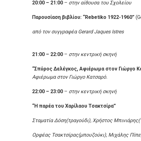
20:00 – 21:00
–
στην αίθουσα του Σχολείου
Παρουσίαση
βιβλίου
: “Rebetiko 1922-1960”
(G
από τον συγγραφέα
Gerard Jaques Istres
21:00 – 22:00
–
στην κεντρική σκηνή
“Σπύρος Δελέγκος, Αφιέρωμα στον Γιώργο Κ
Αφιέρωμα στον Γιώργο Κατσαρό.
22:00 – 23:00
–
στην κεντρική σκηνή
“Η παρέα του Χαρίλαου Τσακτσίρα”
Σταματία Δόση(τραγούδι), Χρήστος Μπινιάρης(τ
Ορφέας Τσακτσίρας(μπουζούκι), Μιχάλης Πίπερ