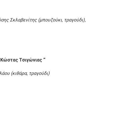
σης Σκλαβενίτης (μπουζούκι, τραγούδι),
 Κώστας Τσιγώνιας “
άου (κιθάρα, τραγούδι)