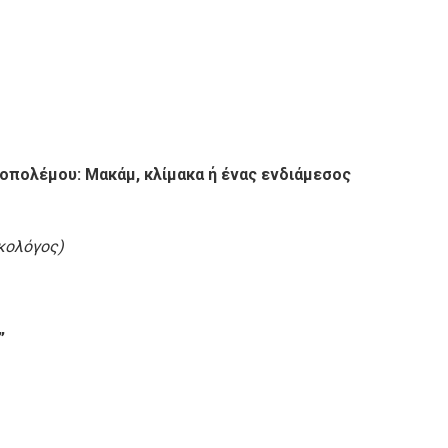
οπολέμου: Μακάμ, κλίμακα ή ένας ενδιάμεσος
κολόγος)
”