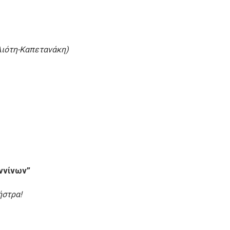
λιότη-Καπετανάκη)
ννίνων”
ήστρα!