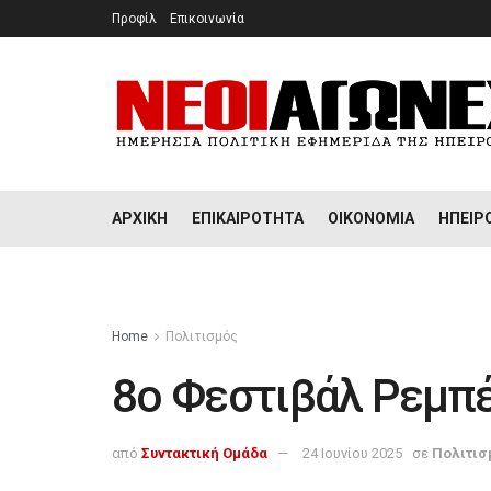
Προφίλ
Επικοινωνία
ΑΡΧΙΚΉ
ΕΠΙΚΑΙΡΌΤΗΤΑ
ΟΙΚΟΝΟΜΊΑ
ΉΠΕΙΡ
Home
Πολιτισμός
8ο Φεστιβάλ Ρεμπέ
από
Συντακτική Ομάδα
24 Ιουνίου 2025
σε
Πολιτισ