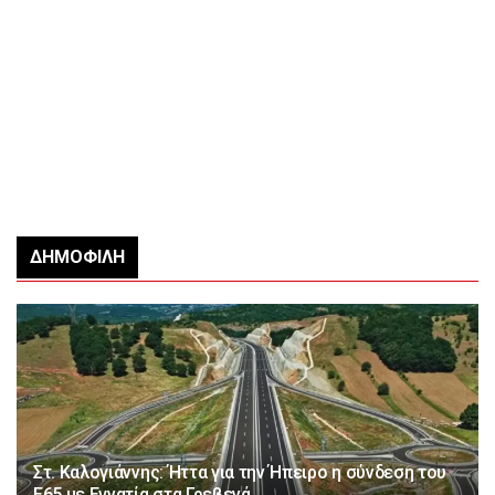
ΔΗΜΟΦΙΛΉ
Στ. Καλογιάννης: Ήττα για την Ήπειρο η σύνδεση του
Ε65 με Εγνατία στα Γρεβενά