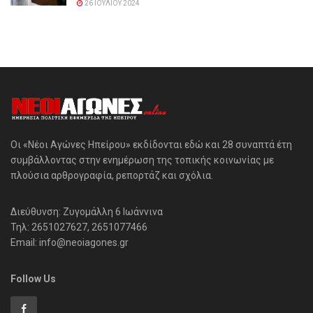
26 ΙΟΥΛΊΟΥ 2024
Οι «Νέοι Αγώνες Ηπείρου» εκδίδονται εδώ και 28 συναπτά έτη
συμβάλλοντας στην ενημέρωση της τοπικής κοινωνίας με
πλούσια αρθρογραφία, ρεπορτάζ και σχόλια.
Διεύθυνση: Ζυγομάλλη 6 Ιωάννινα
Τηλ: 2651027627, 2651077466
Email: info@neoiagones.gr
Follow Us