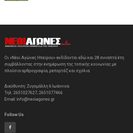
Οι «Νέοι Αγώνες Ηπείρου» εκδίδονται εδώ και 28 συναπτά έτη
συμβάλλοντας στην ενημέρωση της τοπικής κοινωνίας με
πλούσια αρθρογραφία, ρεπορτάζ και σχόλια.
Διεύθυνση: Ζυγομάλλη 6 Ιωάννινα
Τηλ: 2651027627, 2651077466
Email: info@neoiagones.gr
Follow Us