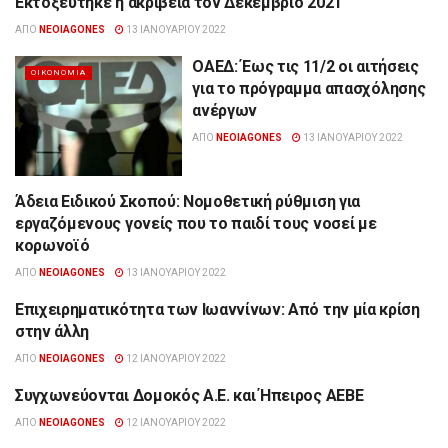
Εκτοξεύτηκε η ακρίβεια τον Δεκέμβριο 2021
ΟΙΚΟΝΟΜΊΑ
ΑΠΌ
NEOIAGONES
13 ΙΑΝΟΥΑΡΊΟΥ 2022
ΟΑΕΔ: Έως τις 11/2 οι αιτήσεις
ΟΙΚΟΝΟΜΊΑ
για το πρόγραμμα απασχόλησης
ανέργων
ΑΠΌ
NEOIAGONES
13 ΙΑΝΟΥΑΡΊΟΥ 2022
Άδεια Ειδικού Σκοπού: Νομοθετική ρύθμιση για
ΟΙΚΟΝΟΜΊΑ
εργαζόμενους γονείς που το παιδί τους νοσεί με
κορωνοϊό
ΑΠΌ
NEOIAGONES
13 ΙΑΝΟΥΑΡΊΟΥ 2022
Επιχειρηματικότητα των Ιωαννίνων: Από την μία κρίση
ΟΙΚΟΝΟΜΊΑ
στην άλλη
ΑΠΌ
NEOIAGONES
12 ΙΑΝΟΥΑΡΊΟΥ 2022
Συγχωνεύονται Δομοκός Α.Ε. και Ήπειρος ΑΕΒΕ
ΟΙΚΟΝΟΜΊΑ
ΑΠΌ
NEOIAGONES
12 ΙΑΝΟΥΑΡΊΟΥ 2022