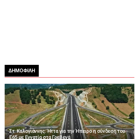
ΔΗΜΟΦΙΛΉ
Στ. Καλογιάννης: Ήττα για την Ήπειρο η σύνδεση του
Ε65 με Εγνατία στα Γρεβενά