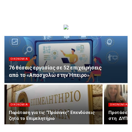
ΟΙΚΟΝΟΜΊΑ
76 θέσεις εργασίας σε 52 επιχειρήσεις
από το «Απασχολώ στην Ήπειρο»
ΟΙΚΟΝΟΜΊΑ
ΟΙΚΟΝΟΜΊΑ
Παράταση για τις “Πράσινες” Επενδύσεις
Προτάσεις 
ζητά το Επιμελητήριο
στη ΔΥΠΑ