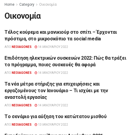
Home
Category
Οικονομία
Οικονομία
Τέλος κούρεμα και μανικιούρ στο σπίτι – Έρχονται
ΟΙΚΟΝΟΜΊΑ
πρόστιμα, στο μικροσκόπιο τα social media
ΑΠΌ
NEOIAGONES
14 ΙΑΝΟΥΑΡΊΟΥ 2022
Επιδότηση ηλεκτρικών συσκευών 2022: Πώς θα τρέξει
ΟΙΚΟΝΟΜΊΑ
το πρόγραμμα, ποιες συσκευές θα αφορά
ΑΠΌ
NEOIAGONES
14 ΙΑΝΟΥΑΡΊΟΥ 2022
Τα νέα μέτρα στήριξης για επιχειρήσεις και
ΟΙΚΟΝΟΜΊΑ
εργαζομένους τον Ιανουάριο – Τι ισχύει με την
αναστολή εργασίας
ΑΠΌ
NEOIAGONES
14 ΙΑΝΟΥΑΡΊΟΥ 2022
Tο σενάριο για αύξηση του κατώτατου μισθού
ΟΙΚΟΝΟΜΊΑ
ΑΠΌ
NEOIAGONES
13 ΙΑΝΟΥΑΡΊΟΥ 2022