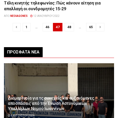
Τέλη κινητής τηλεφωνίας: Πώς κάνουν αίτηση για
ΟΙΚΟΝΟΜΊΑ
απαλλαγή οι συνδρομητές 15-29
ΑΠΌ
NEOIAGONES
12 ΙΑΝΟΥΑΡΊΟΥ 2022
1
…
46
47
48
…
65
ΠΡΌΣΦΑΤΑ ΝΈΑ
Διαμαρτυρία για τς συνεχείς και αυξανόμενες
αποσπάσεις από την Ένωση Αστυνομικών
Υπαλλήλων Νομού Ιωαννίνων
6 ΑΥΓΟΎΣΤΟΥ 2026