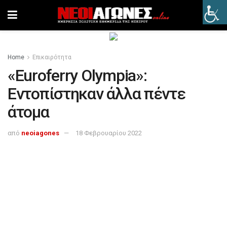
Home
Επικαιρότητα
«Euroferry Olympia»:
Εντοπίστηκαν άλλα πέντε
άτομα
από
neoiagones
18 Φεβρουαρίου 2022