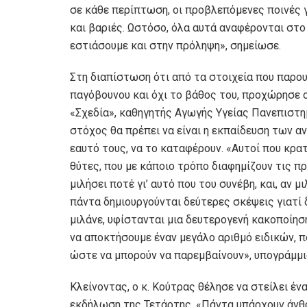
σε κάθε περίπτωση, οι προβλεπόμενες ποινές γ
και βαριές. Ωστόσο, όλα αυτά αναφέρονται στο
εστιάσουμε και στην πρόληψη», σημείωσε.
Στη διαπίστωση ότι από τα στοιχεία που παρου
παγόβουνου και όχι το βάθος του, προχώρησε 
«Σχεδία», καθηγητής Αγωγής Υγείας Πανεπιστη
στόχος θα πρέπει να είναι η εκπαίδευση των α
εαυτό τους, να το καταφέρουν. «Αυτοί που κρατ
θύτες, που με κάποιο τρόπο διαφημίζουν τις π
μιλήσει ποτέ γι’ αυτό που του συνέβη, και, αν 
πάντα δημιουργούνται δεύτερες σκέψεις γιατί 
μιλάνε, υφίστανται μια δευτερογενή κακοποίησ
να αποκτήσουμε έναν μεγάλο αριθμό ειδικών, π
ώστε να μπορούν να παρεμβαίνουν», υπογράμμι
Κλείνοντας, ο κ. Κούτρας θέλησε να στείλει έ
εκδήλωση της Τετάρτης. «Πάντα υπάρχουν άνθρ