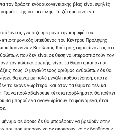
ια τον δράστη ενδοοικογενειακής βίας είναι υψηλές
 κομμάτι της καταστολής. Το ζήτημα είναι να
σιάζονται, γνωρίζουμε μόνο την κορυφή του
ο επιστημονικός υπεύθυνος του Κέντρου Πρόληψης
μίου Ιωαννίνων Βασίλειος Κούτρας, σημειώνοντας ότι
νθρώπων, που δεν είναι σε θέση να υπερασπιστούν τον
άνε τον κώδικα σιωπής, είναι τα θύματα και όχι οι
ράξεις τους. Ο μεγαλύτερος αριθμός ανθρώπων δε θα
μιλήσει, θα είναι με πολύ μεγάλη καθυστέρηση, οπότε
δεν το έκανε νωρίτερα. Και όταν τα θύματα τελικά
η. Για να προλαβαίνουμε τέτοια προβλήματα, θα πρέπει
ου θα μπορούν να αναγνωρίσουν τα φαινόμενα, έτσι
σε.
να μήνυμα σε όσους δε θα μπορέσουν να βρεθούν στην
ωποι, που μπορούν να σε ακούσουν, να σε βοηθήσουν,