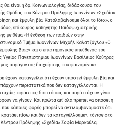
ς θα είναι η δρ. Κοινωνιολογίας, διδάσκουσα του
ικής Ομάδας του Κέντρου Πρόληψης Ιωαννίνων «Σχεδία»
ηση και έμφυλη βία: Καταλαβαίνουμε όλοι το ίδιο;», ο
λάδος, επίκουρος καθηγητής Παιδοψυχιατρικής
ς με θέμα «Η έκθεση των παιδιών στην
 Αστυνομικό Τμήμα Ιωαννίνων Μιχαήλ Καλατζόγλου «Ο
έμφυλης βίας» και ο επιστημονικός υπεύθυνος του
ς Υγείας Πανεπιστημίου Ιωαννίνων Βασίλειος Κούτρας
ιμος παράγοντας διαχείρισης του φαινομένου».
η έχουν καταγγείλει ότι έχουν υποστεί έμφυλη βία και
υπάρχουν περιστατικά που δεν καταγγέλλονται. Η
υστυχώς τεράστιες διαστάσεις και παρότι έχουν γίνει
ούν να γίνουν. Και πρώτα απ’ όλα πρέπει να σπάσει η
, που κάποιες φορές μπορεί να αντιλαμβανόμαστε ότι
 κρατάει πίσω και δεν τα καταγγέλλουμε», τόνισε στο
υ Κέντρου Πρόληψης «Σχεδία» Σοφία Μαρκούλα,