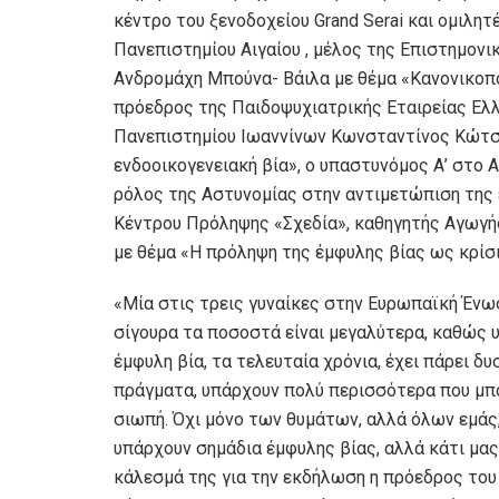
κέντρο του ξενοδοχείου Grand Serai και ομιλητέ
Πανεπιστημίου Αιγαίου , μέλος της Επιστημον
Ανδρομάχη Μπούνα- Βάιλα με θέμα «Κανονικοποί
πρόεδρος της Παιδοψυχιατρικής Εταιρείας Ελ
Πανεπιστημίου Ιωαννίνων Κωνσταντίνος Κώτση
ενδοοικογενειακή βία», ο υπαστυνόμος Α’ στο
ρόλος της Αστυνομίας στην αντιμετώπιση της 
Κέντρου Πρόληψης «Σχεδία», καθηγητής Αγωγή
με θέμα «Η πρόληψη της έμφυλης βίας ως κρίσ
«Μία στις τρεις γυναίκες στην Ευρωπαϊκή Ένωσ
σίγουρα τα ποσοστά είναι μεγαλύτερα, καθώς 
έμφυλη βία, τα τελευταία χρόνια, έχει πάρει δ
πράγματα, υπάρχουν πολύ περισσότερα που μπορ
σιωπή. Όχι μόνο των θυμάτων, αλλά όλων εμάς
υπάρχουν σημάδια έμφυλης βίας, αλλά κάτι μας
κάλεσμά της για την εκδήλωση η πρόεδρος το