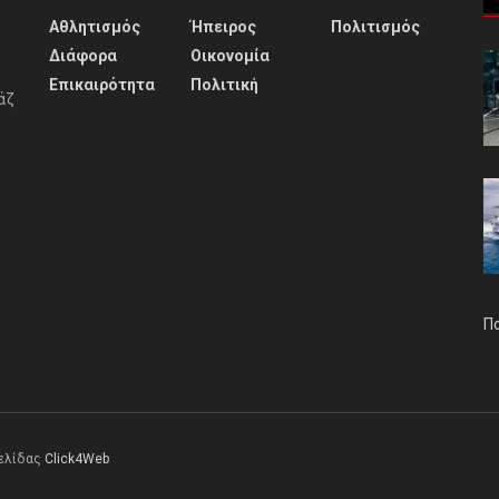
Αθλητισμός
Ήπειρος
Πολιτισμός
Διάφορα
Οικονομία
Επικαιρότητα
Πολιτική
άζ
Π
σελίδας
Click4Web