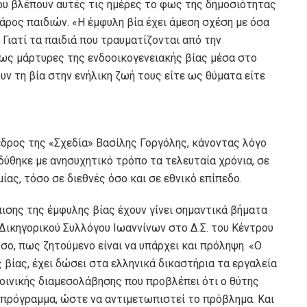
που βλέπουν αυτές τις ημέρες το φως της δημοσιότητας
ρος παιδιών. «Η έμφυλη βία έχει άμεση σχέση με όσα
 Γιατί τα παιδιά που τραυματίζονται από την
 ως μάρτυρες της ενδοοικογενειακής βίας μέσα στο
υν τη βία στην ενήλικη ζωή τους είτε ως θύματα είτε
εδρος της «Σχεδία» Βασίλης Γοργόλης, κάνοντας λόγο
αδύθηκε με ανησυχητικό τρόπο τα τελευταία χρόνια, σε
ς, τόσο σε διεθνές όσο και σε εθνικό επίπεδο.
ισης της έμφυλης βίας έχουν γίνει σημαντικά βήματα
Δικηγορικού Συλλόγου Ιωαννίνων στο Δ.Σ. του Κέντρου
, πως ζητούμενο είναι να υπάρχει και πρόληψη. «Ο
 βίας, έχει δώσει στα ελληνικά δικαστήρια τα εργαλεία
ποινικής διαμεσολάβησης που προβλέπει ότι ο θύτης
 πρόγραμμα, ώστε να αντιμετωπιστεί το πρόβλημα. Και