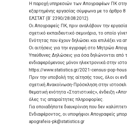
Η παροχή υπηρεσιών των Απογραφέων ΠΚ στην
εξαρτημένης εργασίας σύμφωνα με το άρθρο 8 
ΕΛΣΤΑΤ (Β΄ 2390/28.08.2012).
Οι Απογραφείς ΠΚ, πριν αναλάβουν την εργασί
σχετικό εκπαιδευτικό σεμινάριο, το οποίο γίν
Ενότητας που έχουν δηλώσει και επιλέξει να α
Οι αιτήσεις για την εγγραφή στο Μητρώο Απογρ
Υπεύθυνες Δηλώσεις για όσα δηλώνονται από τ
ενδιαφερόμενους μόνον ηλεκτρονικά στην ιστο
https://www.statistics.gr/2021-census-pop-hou
Πριν την υποβολή της αίτησής τους, όλοι οι ε
σχετική Ανακοίνωση-Πρόσκληση στην ιστοσελίδ
θεματική ενότητα «Στατιστικές», ένδειξη «Απ
όλες τις απαραίτητες πληροφορίες.
Για οποιαδήποτε διευκρίνιση που δεν καλύπτε
Ενδιαφέροντος, οι υποψήφιοι Απογραφείς μπορο
apografeis-pk@statistics.gr