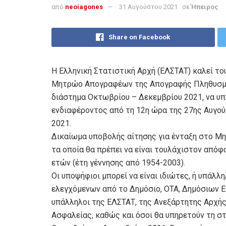
από
neoiagones
31 Αυγούστου 2021
σε
Ήπειρος
Share on Facebook
Η Ελληνική Στατιστική Αρχή (ΕΛΣΤΑΤ) καλεί τ
Μητρώο Απογραφέων της Απογραφής Πληθυσμού
διάστημα Οκτωβρίου – Δεκεμβρίου 2021, να υ
ενδιαφέροντος από τη 12η ώρα της 27ης Αυγού
2021.
Δικαίωμα υποβολής αίτησης για ένταξη στο 
τα οποία θα πρέπει να είναι τουλάχιστον απόφο
ετών (έτη γέννησης από 1954-2003).
Οι υποψήφιοι μπορεί να είναι ιδιώτες, ή υπάλλ
ελεγχόμενων από το Δημόσιο, ΟΤΑ, Δημόσιων Ε
υπάλληλοι της ΕΛΣΤΑΤ, της Ανεξάρτητης Αρχή
Ασφαλείας, καθώς και όσοι θα υπηρετούν τη σ