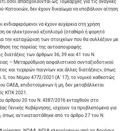
ότι όσοι απασχολούνται ως Τομεάρχες για τις ανάγκες
ύ-Κατοικιών, δεν έχουν δικαίωμα να υποβάλουν αίτηση
ι ενδιαφερόμενοι να έχουν ευχέρεια στη χρήση
ση σε ηλεκτρονικό εξοπλισμό (σταθερό ή φορητό
ια την καταχώριση των στοιχείων που θα συλλέξουν με
ύθηση της πορείας της αυτοαπογραφής.
ς διατάξεις των άρθρων 36, 39 και 41 του Ν.
ειας – Μεταρρύθμιση ασφαλιστικού συνταξιοδοτικού
ος και τυχερών παιγνίων και άλλες διατάξεις», όπως
. 5, του Νόμου 4772/2021 (Α΄ 17), το νομικό καθεστώς
υ ΟΑΕΔ, επιδοτούμενων ή μη, δεν μεταβάλλεται
ές ΚΠΚ 2021.
ου άρθρου 20 του Ν. 4387/2016 ενταχθούν στο
έας Γενικής Κυβέρνησης, ισχύουν τα προβλεπόμενα για
, όπως αντικαταστάθηκε από το άρθρο 27 του Ν.
Διοίκησης, ΝΠΔΔ, ΝΠΙΔ ελεγχόμενων από το Δημόσιο,