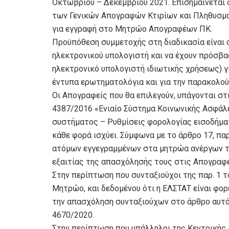
Οκτωβρίου – Δεκεμβρίου 2021. Επισημαίνεται 
των Γενικών Απογραφών Κτιρίων και Πληθυσμο
για εγγραφή στο Μητρώο Απογραφέων ΠΚ.
Προϋπόθεση συμμετοχής στη διαδικασία είναι ο
ηλεκτρονικού υπολογιστή και να έχουν πρόσβα
ηλεκτρονικό υπολογιστή ιδιωτικής χρήσεως) γ
έντυπα ερωτηματολόγια και για την παρακολο
Οι Απογραφείς που θα επιλεγούν, υπάγονται στι
4387/2016 «Ενιαίο Σύστημα Κοινωνικής Ασφάλ
συστήματος – Ρυθμίσεις φορολογίας εισοδήματ
κάθε φορά ισχύει. Σύμφωνα με το άρθρο 17, παρ
ατόμων εγγεγραμμένων στα μητρώα ανέργων το
εξαιτίας της απασχόλησής τους στις Απογραφ
Στην περίπτωση που συνταξιούχοι της παρ. 1 τ
Μητρώο, και δεδομένου ότι η ΕΛΣΤΑΤ είναι φορ
την απασχόληση συνταξιούχων στο άρθρο αυτό
4670/2020.
Στην περίπτωση που υπάλληλοι της Κεντρικής 