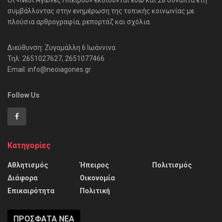
Οι «Νέοι Αγώνες Ηπείρου» εκδίδονται εδώ και 28 συναπτά έτη
συμβάλλοντας στην ενημέρωση της τοπικής κοινωνίας με
πλούσια αρθρογραφία, ρεπορτάζ και σχόλια.
Διεύθυνση: Ζυγομάλλη 6 Ιωάννινα
Τηλ: 2651027627, 2651077466
Email: info@neoiagones.gr
Follow Us
Κατηγορίες
Αθλητισμός
Ήπειρος
Πολιτισμός
Διάφορα
Οικονομία
Επικαιρότητα
Πολιτική
ΠΡΌΣΦΑΤΑ ΝΈΑ