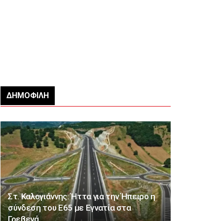
ΔΗΜΟΦΙΛΉ
Στ. Καλογιάννης: Ήττα για την Ήπειρο η
σύνδεση του Ε65 με Εγνατία στα
Γρεβενά