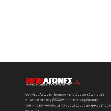
Οι «Νέοι Αγώνες Ηπείρου» εκδίδονται εδώ και 28
συναπτά έτη συμβάλλοντας στην ενημέρωση της
τοπικής κοινωνίας με πλούσια αρθρογραφία, ρεπορτ
και σχόλια.