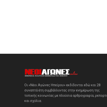
Οι «Νέοι Αγώνες Ηπείρου» εκδίδονται εδώ και 28
συναπτά έτη συμβάλλοντας στην ενημέρωση της
τοπικής κοινωνίας με πλούσια αρθρογραφία, ρεπορτ
και σχόλια.