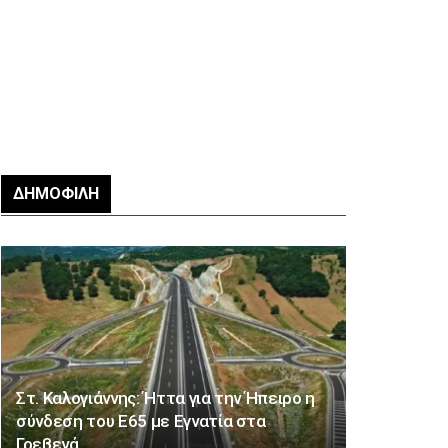
ΔΗΜΟΦΙΛΉ
Στ. Καλογιάννης: Ήττα για την Ήπειρο η
σύνδεση του Ε65 με Εγνατία στα
Γρεβενά