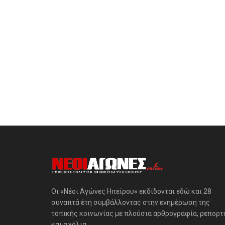
Οι «Νέοι Αγώνες Ηπείρου» εκδίδονται εδώ και 28
συναπτά έτη συμβάλλοντας στην ενημέρωση της
τοπικής κοινωνίας με πλούσια αρθρογραφία, ρεπορτ
και σχόλια.