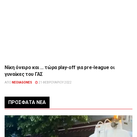
Νίκη όνειρο και … τώρα play-off για pre-league οι
ΑΘΛΗΤΙΣΜΌΣ
γυναίκες του ΓΑΣ
ΑΠΌ
NEOIAGONES
21 ΦΕΒΡΟΥΑΡΊΟΥ 2022
ΠΡΌΣΦΑΤΑ ΝΈΑ