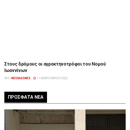
Στους δρόμους οι αγροκτηνοτρόφοι του Νομού
ΉΠΕΙΡΟΣ
Ιωαννίνων
ΑΠΌ
NEOIAGONES
11 ΦΕΒΡΟΥΑΡΊΟΥ 2022
ΠΡΌΣΦΑΤΑ ΝΈΑ