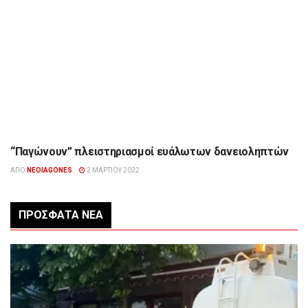
“Παγώνουν” πλειστηριασμοί ευάλωτων δανειοληπτών
ΕΠΙΚΑΙΡΌΤΗΤΑ
ΑΠΌ
NEOIAGONES
2 ΜΑΡΤΊΟΥ 2022
ΠΡΌΣΦΑΤΑ ΝΈΑ