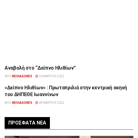
Αναβολή στο “Δείπνο Ηλιθίων”
ΠΟΛΙΤΙΣΜΌΣ
ΑΠΌ
NEOIAGONES
30 ΜΑΡΤΊΟΥ 2022
«Δείπνο Ηλιθίων» : Πρωταπριλιά στην κεντρική σκηνή
ΠΟΛΙΤΙΣΜΌΣ
του ΔΗΠΕΘΕ Ιωαννίνων
ΑΠΌ
NEOIAGONES
28 ΜΑΡΤΊΟΥ 2022
ΠΡΌΣΦΑΤΑ ΝΈΑ