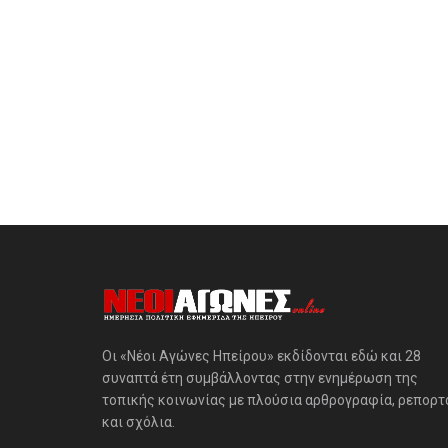
Οι «Νέοι Αγώνες Ηπείρου» εκδίδονται εδώ και 28
συναπτά έτη συμβάλλοντας στην ενημέρωση της
τοπικής κοινωνίας με πλούσια αρθρογραφία, ρεπορτ
και σχόλια.