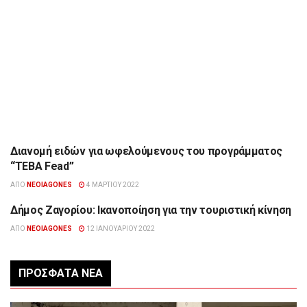
Διανομή ειδών για ωφελούμενους του προγράμματος
ΉΠΕΙΡΟΣ
“ΤΕΒΑ Fead”
ΑΠΌ
NEOIAGONES
4 ΜΑΡΤΊΟΥ 2022
Δήμος Ζαγορίου: Ικανοποίηση για την τουριστική κίνηση
ΉΠΕΙΡΟΣ
ΑΠΌ
NEOIAGONES
12 ΙΑΝΟΥΑΡΊΟΥ 2022
ΠΡΌΣΦΑΤΑ ΝΈΑ