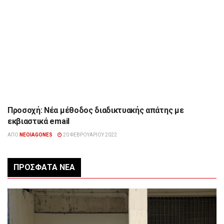
Προσοχή: Νέα μέθοδος διαδικτυακής απάτης με
ΔΙΆΦΟΡΑ
εκβιαστικά email
ΑΠΌ
NEOIAGONES
20 ΦΕΒΡΟΥΑΡΊΟΥ 2022
ΠΡΌΣΦΑΤΑ ΝΈΑ