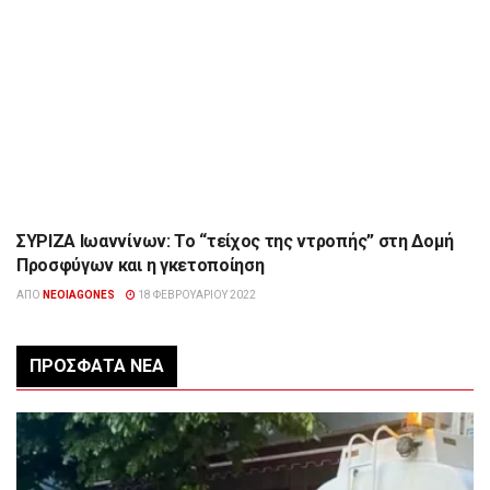
ΣΥΡΙΖΑ Ιωαννίνων: Το “τείχος της ντροπής” στη Δομή
ΉΠΕΙΡΟΣ
Προσφύγων και η γκετοποίηση
ΑΠΌ
NEOIAGONES
18 ΦΕΒΡΟΥΑΡΊΟΥ 2022
ΠΡΌΣΦΑΤΑ ΝΈΑ