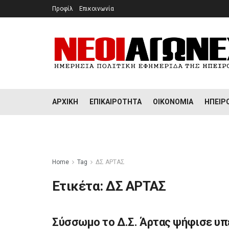
Προφίλ
Επικοινωνία
ΑΡΧΙΚΉ
ΕΠΙΚΑΙΡΌΤΗΤΑ
ΟΙΚΟΝΟΜΊΑ
ΉΠΕΙΡ
Home
Tag
ΔΣ ΑΡΤΑΣ
Ετικέτα:
ΔΣ ΑΡΤΑΣ
Σύσσωμο το Δ.Σ. Άρτας ψήφισε υπέ
ΉΠΕΙΡΟΣ