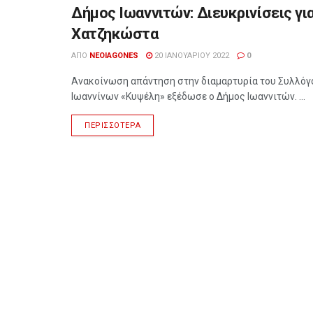
Δήμος Ιωαννιτών: Διευκρινίσεις γι
ΉΠΕΙΡΟΣ
Χατζηκώστα
ΑΠΌ
NEOIAGONES
20 ΙΑΝΟΥΑΡΊΟΥ 2022
0
Ανακοίνωση απάντηση στην διαμαρτυρία του Συλλόγ
Ιωαννίνων «Κυψέλη» εξέδωσε ο Δήμος Ιωαννιτών. ...
ΠΕΡΙΣΣΌΤΕΡΑ