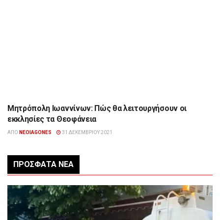
Μητρόπολη Ιωαννίνων: Πώς θα λειτουργήσουν οι
ΉΠΕΙΡΟΣ
εκκλησίες τα Θεοφάνεια
ΑΠΌ
NEOIAGONES
31 ΔΕΚΕΜΒΡΊΟΥ 2021
ΠΡΌΣΦΑΤΑ ΝΈΑ