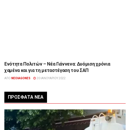
Ενότητα Πολιτών – Νέα Γιάννενα: Δυόμιση χρόνια
ΉΠΕΙΡΟΣ
χαμένα και για τη μεταστέγαση του ΣΑΠ
ΑΠΌ
NEOIAGONES
20 ΙΑΝΟΥΑΡΊΟΥ 2022
ΠΡΌΣΦΑΤΑ ΝΈΑ