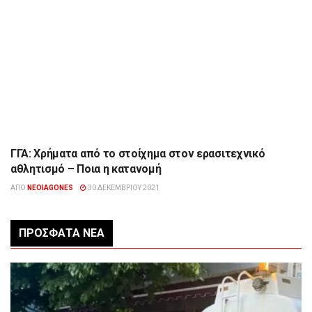
ΓΓΑ: Χρήματα από το στοίχημα στον ερασιτεχνικό
ΑΘΛΗΤΙΣΜΌΣ
αθλητισμό – Ποια η κατανομή
ΑΠΌ
NEOIAGONES
30 ΔΕΚΕΜΒΡΊΟΥ 2021
ΠΡΌΣΦΑΤΑ ΝΈΑ