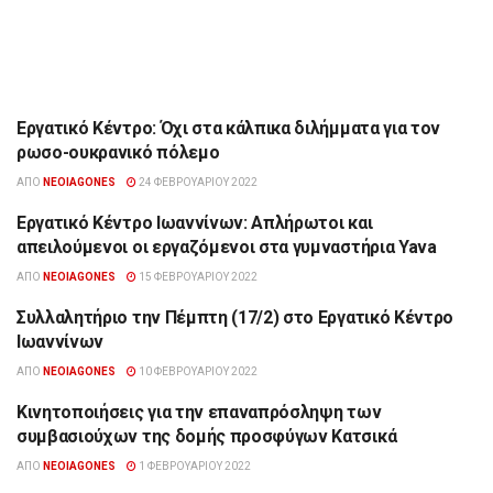
Εργατικό Κέντρο: Όχι στα κάλπικα διλήμματα για τον
ΉΠΕΙΡΟΣ
ρωσο-ουκρανικό πόλεμο
ΑΠΌ
NEOIAGONES
24 ΦΕΒΡΟΥΑΡΊΟΥ 2022
Εργατικό Κέντρο Ιωαννίνων: Απλήρωτοι και
ΔΙΆΦΟΡΑ
απειλούμενοι οι εργαζόμενοι στα γυμναστήρια Yava
ΑΠΌ
NEOIAGONES
15 ΦΕΒΡΟΥΑΡΊΟΥ 2022
Συλλαλητήριο την Πέμπτη (17/2) στο Εργατικό Κέντρο
ΉΠΕΙΡΟΣ
Ιωαννίνων
ΑΠΌ
NEOIAGONES
10 ΦΕΒΡΟΥΑΡΊΟΥ 2022
Κινητοποιήσεις για την επαναπρόσληψη των
ΉΠΕΙΡΟΣ
συμβασιούχων της δομής προσφύγων Κατσικά
ΑΠΌ
NEOIAGONES
1 ΦΕΒΡΟΥΑΡΊΟΥ 2022