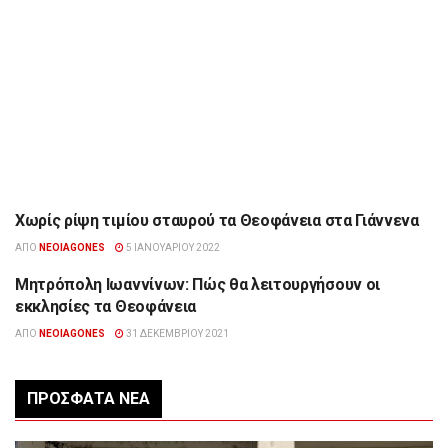
Χωρίς ρίψη τιμίου σταυρού τα Θεοφάνεια στα Γιάννενα
ΕΠΙΚΑΙΡΌΤΗΤΑ
ΑΠΌ
NEOIAGONES
5 ΙΑΝΟΥΑΡΊΟΥ 2022
Μητρόπολη Ιωαννίνων: Πώς θα λειτουργήσουν οι
ΉΠΕΙΡΟΣ
εκκλησίες τα Θεοφάνεια
ΑΠΌ
NEOIAGONES
31 ΔΕΚΕΜΒΡΊΟΥ 2021
ΠΡΌΣΦΑΤΑ ΝΈΑ