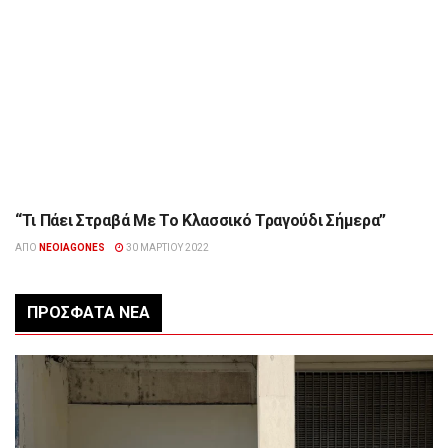
“Τι Πάει Στραβά Με Το Κλασσικό Τραγούδι Σήμερα”
ΠΟΛΙΤΙΣΜΌΣ
ΑΠΌ
NEOIAGONES
30 ΜΑΡΤΊΟΥ 2022
ΠΡΌΣΦΑΤΑ ΝΈΑ