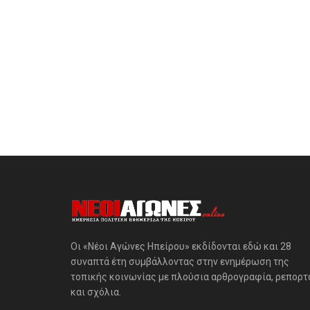
Οι «Νέοι Αγώνες Ηπείρου» εκδίδονται εδώ και 28
συναπτά έτη συμβάλλοντας στην ενημέρωση της
τοπικής κοινωνίας με πλούσια αρθρογραφία, ρεπορτ
και σχόλια.