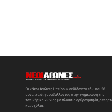
Οι «Νέοι Αγώνες Ηπείρου» εκδίδονται εδώ και 28
συναπτά έτη συμβάλλοντας στην ενημέρωση της
τοπικής κοινωνίας με πλούσια αρθρογραφία, ρεπορτ
και σχόλια.