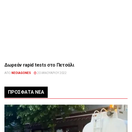
Δωρεάν rapid tests στο Πετσάλι
ΉΠΕΙΡΟΣ
ΑΠΌ
NEOIAGONES
20 ΙΑΝΟΥΑΡΊΟΥ 2022
ΠΡΌΣΦΑΤΑ ΝΈΑ