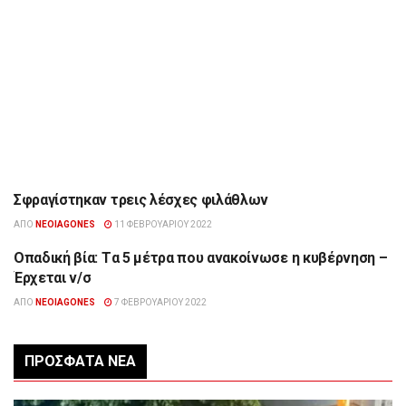
Σφραγίστηκαν τρεις λέσχες φιλάθλων
ΉΠΕΙΡΟΣ
ΑΠΌ
NEOIAGONES
11 ΦΕΒΡΟΥΑΡΊΟΥ 2022
Οπαδική βία: Tα 5 μέτρα που ανακοίνωσε η κυβέρνηση –
ΕΠΙΚΑΙΡΌΤΗΤΑ
Έρχεται ν/σ
ΑΠΌ
NEOIAGONES
7 ΦΕΒΡΟΥΑΡΊΟΥ 2022
ΠΡΌΣΦΑΤΑ ΝΈΑ