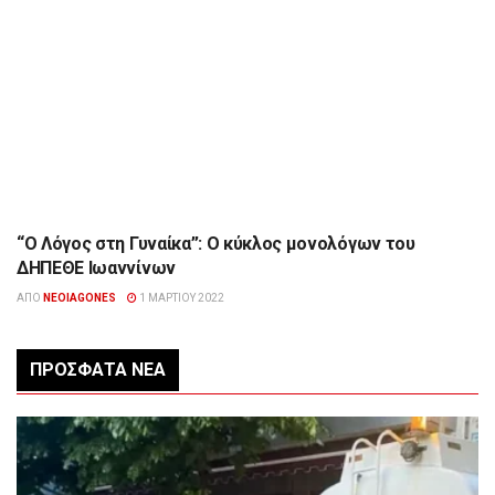
“Ο Λόγος στη Γυναίκα”: Ο κύκλος μονολόγων του
ΠΟΛΙΤΙΣΜΌΣ
ΔΗΠΕΘΕ Ιωαννίνων
ΑΠΌ
NEOIAGONES
1 ΜΑΡΤΊΟΥ 2022
ΠΡΌΣΦΑΤΑ ΝΈΑ