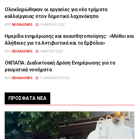
Ολοκληρώθηκαν οι εργασίες για νέα τμήματα
ΉΠΕΙΡΟΣ
καλλιέργειας στον δημοτικό λαχανόκηπο
ΑΠΌ
NEOIAGONES
29 ΜΑΡΤΊΟΥ 2022
Ημερίδα ενημέρωσης και ευαισθητοποίησης: «Μύθοι και
ΔΙΆΦΟΡΑ
Αλήθειες για τα Αντιβιοτικά και τα Εμβόλια»
ΑΠΌ
NEOIAGONES
3 ΜΑΡΤΊΟΥ 2022
ΟΚΠΑΠΑ: Διαδικτυακή Δράση Ενημέρωσης για τα
ΉΠΕΙΡΟΣ
ρευματικά νοσήματα
ΑΠΌ
NEOIAGONES
17 ΙΑΝΟΥΑΡΊΟΥ 2022
ΠΡΌΣΦΑΤΑ ΝΈΑ