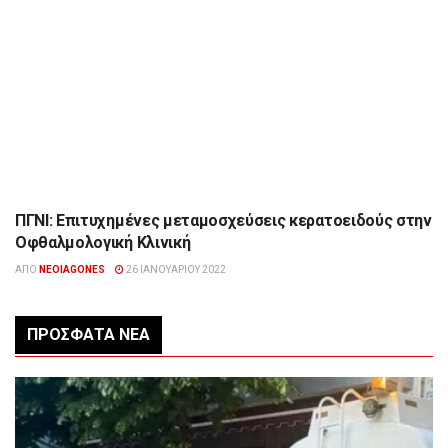
ΠΓΝΙ: Επιτυχημένες μεταμοσχεύσεις κερατοειδούς στην
ΉΠΕΙΡΟΣ
Οφθαλμολογική Κλινική
ΑΠΌ
NEOIAGONES
26 ΙΑΝΟΥΑΡΊΟΥ 2022
ΠΡΌΣΦΑΤΑ ΝΈΑ