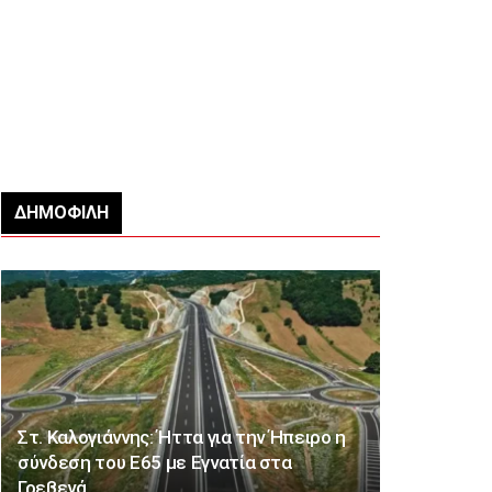
ΔΗΜΟΦΙΛΉ
Στ. Καλογιάννης: Ήττα για την Ήπειρο η
σύνδεση του Ε65 με Εγνατία στα
Γρεβενά