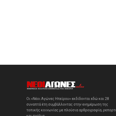
Οι «Νέοι Αγώνες Ηπείρου» εκδίδονται εδώ και 28
συναπτά έτη συμβάλλοντας στην ενημέρωση της
τοπικής κοινωνίας με πλούσια αρθρογραφία, ρεπορτ
και σχόλια.