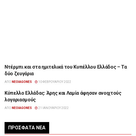
Ντέρμπι και στα ημιτελικά του Κυπέλλου Ελλάδος – Τα
ΑΘΛΗΤΙΣΜΌΣ
δύο ζευγάρια
ΑΠΌ
NEOIAGONES
10 ΦΕΒΡΟΥΑΡΊΟΥ 2022
Κύπελλο Ελλάδας: Άρης και Λαμία άφησαν ανοιχτούς
ΑΘΛΗΤΙΣΜΌΣ
λογαριασμούς
ΑΠΌ
NEOIAGONES
21 ΙΑΝΟΥΑΡΊΟΥ 2022
ΠΡΌΣΦΑΤΑ ΝΈΑ